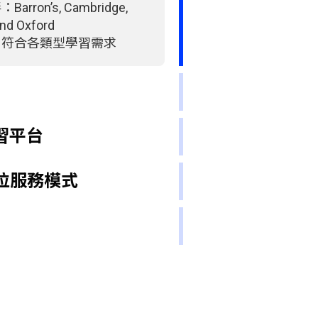
ron’s, Cambridge,
and Oxford
，符合各類型學習需求
學習平台
方位服務模式
®
達97%
lot-教師評分
 Review-學員評分