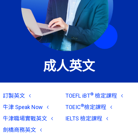
成人英文
®
訂製英文
TOEFL iBT
檢定課程
®
牛津 Speak Now
TOEIC
檢定課程
牛津職場實戰英文
IELTS 檢定課程
劍橋商務英文