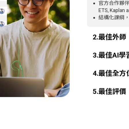
官方合作夥伴：Bar
ETS, Kaplan 
結構化課綱
2.最佳外師
3.最佳AI
4.最佳全
5.最佳評價
®
學生滿意度高
4.7 Trustpi
4.8 Google